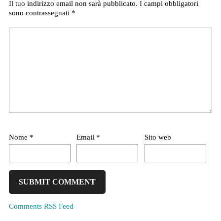
Il tuo indirizzo email non sarà pubblicato.
I campi obbligatori
sono contrassegnati
*
Nome
*
Email
*
Sito web
Comments RSS Feed