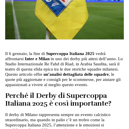
Il 6 gennaio, la fine di
Supercoppa Italiana 2025
vedrà
affrontarsi
Inter e Milan
in uno dei derby più attesi dell’anno. Lo
Stadio Internazionale Re Fahd di Riad, in Arabia Saudita, sarà il
teatro di questa sfida epica tra le due storiche squadre milanesi.
Questo articolo offre
un’analisi dettagliata delle squadre
, le
quote più aggiornate e consigli per le scommesse, per aiutare gli
appassionati a vivere al meglio questo evento.
Perché il Derby di Supercoppa
Italiana 2025 è così importante?
Il derby di Milano rappresenta sempre un evento calcistico
straordinario, ma quando in palio c’è un trofeo come la
Supercoppa Italiana 2025, l’attenzione e le emozioni si