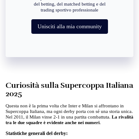
del betting, del matched betting e del
trading sportivo professionale
Unisciti alla mia community
Curiosità sulla Supercoppa Italiana
2025
Questa non è la prima volta che Inter e Milan si affrontano in
Supercoppa Italiana, ma ogni derby porta con sé una storia unica.
Nel 2011, il Milan vinse 2-1 in una partita combattuta.
La rivalità
tra le due squadre è evidente anche nei numeri
.
Statistiche generali del derby: