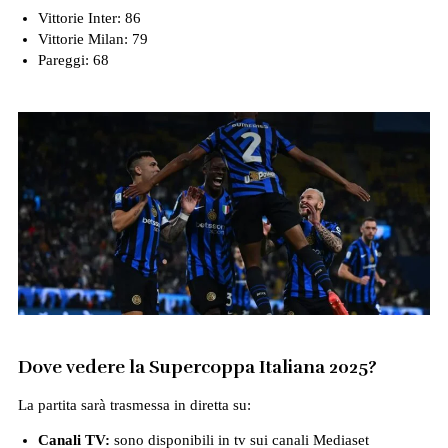
Vittorie Inter: 86
Vittorie Milan: 79
Pareggi: 68
Dove vedere la Supercoppa Italiana 2025?
La partita sarà trasmessa in diretta su:
Canali TV:
sono disponibili in tv sui canali Mediaset