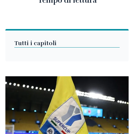
Tempo di lettura
Tutti i capitoli