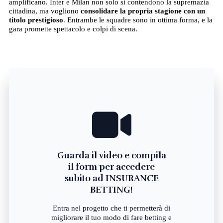
amplificano. Inter e Milan non solo si contendono la supremazia
cittadina, ma vogliono
consolidare la propria stagione con un
titolo prestigioso
. Entrambe le squadre sono in ottima forma, e la
gara promette spettacolo e colpi di scena.
Guarda il video e compila
il form per accedere
subito ad
INSURANCE
BETTING
!
Entra nel progetto che ti permetterà di
migliorare il tuo modo di fare betting e