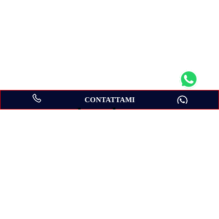
CONTATTAMI
Related Posts
Scommesse in Italia: L’analisi più completa del
2025
21 Ago , 2025 -
scommesse sportive
Napoli e Rabona: quando lo sponsor betting