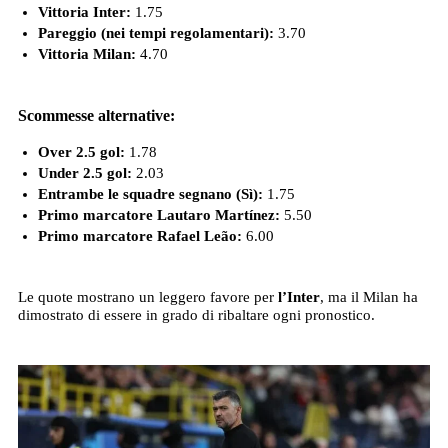
Vittoria Inter:
1.75
Pareggio (nei tempi regolamentari):
3.70
Vittoria Milan:
4.70
Scommesse alternative:
Over 2.5 gol:
1.78
Under 2.5 gol:
2.03
Entrambe le squadre segnano (Sì):
1.75
Primo marcatore Lautaro Martínez:
5.50
Primo marcatore Rafael Leão:
6.00
Le quote mostrano un leggero favore per
l’Inter
, ma il Milan ha
dimostrato di essere in grado di ribaltare ogni pronostico.