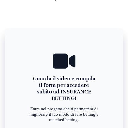
Guarda il video e compila
il form per accedere
subito ad
INSURANCE
BETTING
!
Entra nel progetto che ti permetterà di
migliorare il tuo modo di fare betting e
matched betting.