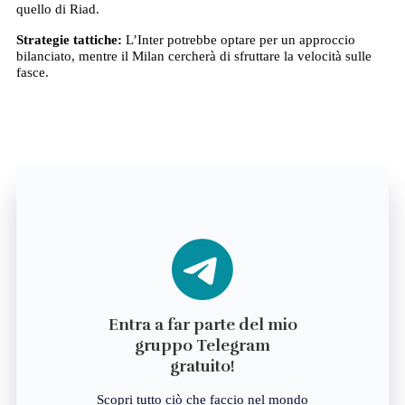
quello di Riad.
Strategie tattiche:
L’Inter potrebbe optare per un approccio
bilanciato, mentre il Milan cercherà di sfruttare la velocità sulle
fasce.
Entra a far parte del mio
gruppo Telegram
gratuito!
Scopri tutto ciò che faccio nel mondo