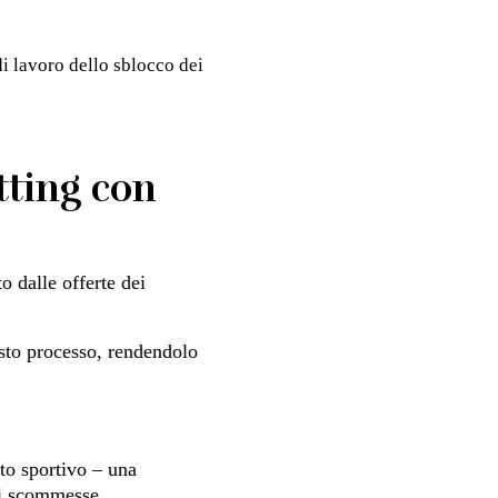
di lavoro dello sblocco dei
tting con
o dalle offerte dei
sto processo, rendendolo
to sportivo – una
i scommesse.