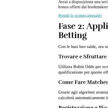
Avrai a disposizione una seri
bonus offerti dai bookmakers
Prendi lo sconto annuale!
Fase 2: Appl
Betting
Con le basi ben salde, ora s
Trovare e Sfruttare
Utilizza Robin Odds per scov
qualificazione per queste off
Come Fare Matched 
Grazie agli algoritmi avanz
calcolerà automaticamente le
Registrazione e Pi