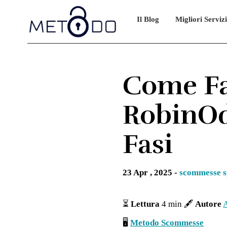
Skip
to
Il Blog
Migliori Servizi
content
Come Fa
RobinOd
Fasi
23 Apr , 2025 -
scommesse s
⏳
Lettura
4 min 🖋
Autore
A
🖥
Metodo Scommesse