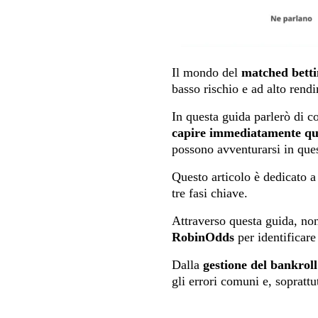
Il mondo del
matched bett
basso rischio e ad alto rend
In questa guida parlerò di 
capire immediatamente q
possono avventurarsi in ques
Questo articolo è dedicato a
tre fasi chiave.
Attraverso questa guida, no
RobinOdds
per identificare
Dalla
gestione del bankroll
gli errori comuni e, soprattu