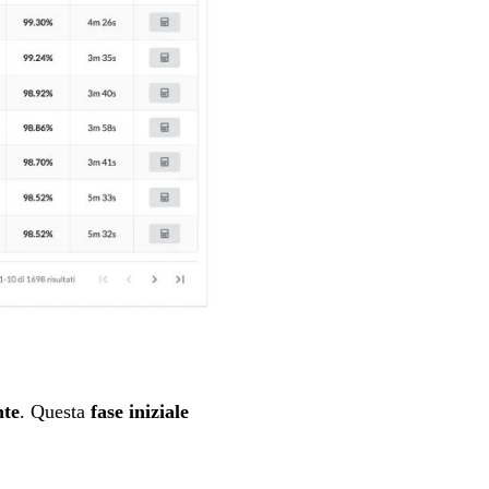
nte
. Questa
fase iniziale