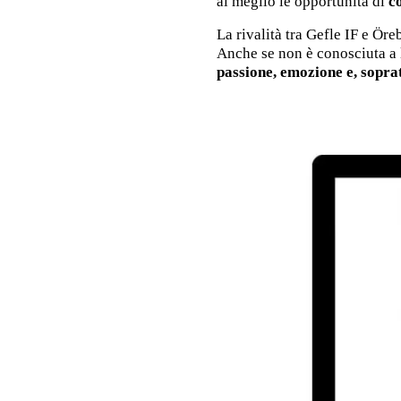
al meglio le opportunità di
c
La rivalità tra Gefle IF e Ör
Anche se non è conosciuta a l
passione, emozione e, soprat