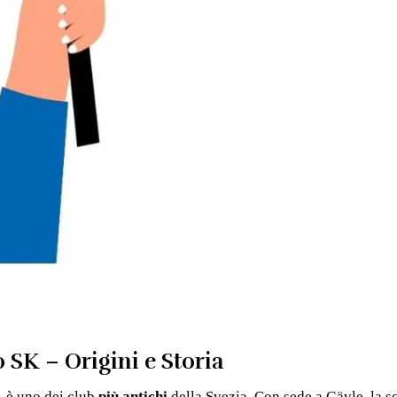
o SK – Origini e Storia
, è uno dei club
più antichi
della Svezia. Con sede a Gävle, la sq