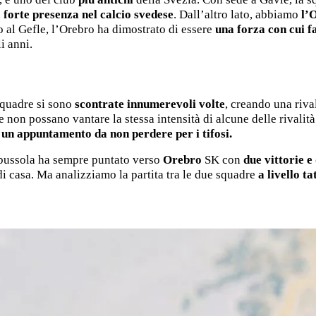
 forte presenza nel calcio svedese
. Dall’altro lato, abbiamo
l’
o al Gefle, l’Orebro ha dimostrato di essere
una forza con cui fa
i anni.
 squadre si sono
scontrate innumerevoli volte
, creando una rival
e non possano vantare la stessa intensità di alcune delle rivali
è
un appuntamento da non perdere per i tifosi.
a bussola ha sempre puntato verso
Orebro
SK con
due vittorie e
 di casa. Ma analizziamo la partita tra le due squadre
a livello ta