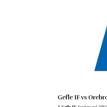
Gefle IF vs Orebr
Il
Gefle IF
, fondato nel 1882