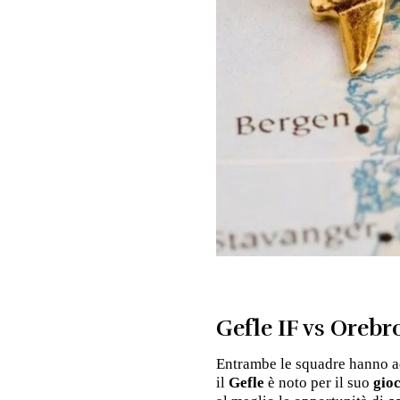
Gefle IF vs Orebro
Entrambe le squadre hanno ad
il
Gefle
è noto per il suo
gio