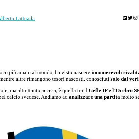
LinkedIn
Twitter
Instagram
lberto Lattuada
 gioco più amato al mondo, ha visto nascere
innumerevoli rivalit
 mentre altre rimangono tesori nascosti, conosciuti
solo dai veri
te, ma altrettanto accesa, è quella tra il
Gefle IF e l’Orebro
S
 nel calcio svedese. Andiamo ad
analizzare una partita
molto se