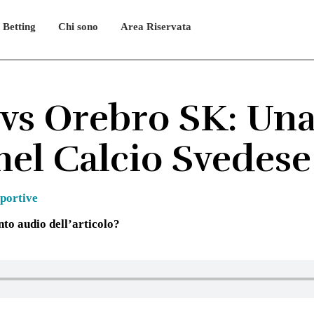
 Betting
Chi sono
Area Riservata
 vs Orebro SK: Una
nel Calcio Svedese
portive
unto audio dell’articolo?