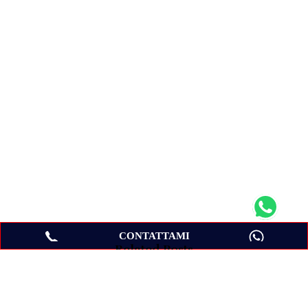
CONTATTAMI
Related Posts
Parallels Desktop 19 per Mac: La Guida
Completa per il Fairbot