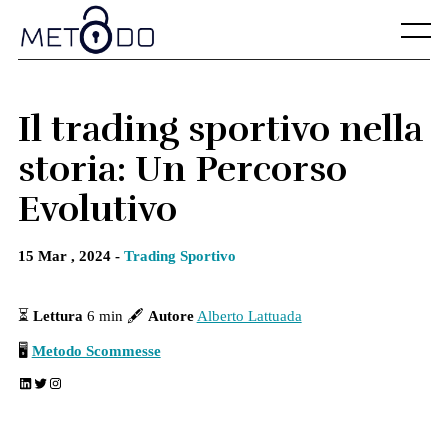
Skip
to
Menu
content
Il trading sportivo nella
storia: Un Percorso
Evolutivo
15 Mar , 2024 -
Trading Sportivo
⏳
Lettura
6 min 🖋
Autore
Alberto Lattuada
🖥
Metodo Scommesse
LinkedIn
Twitter
Instagram