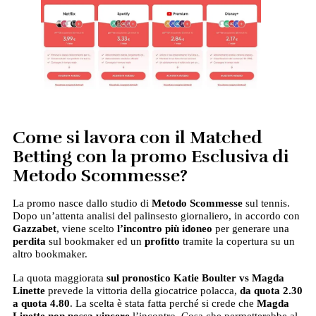
Come si lavora con il Matched
Betting con la promo Esclusiva di
Metodo Scommesse?
La promo nasce dallo studio di
Metodo Scommesse
sul tennis.
Dopo un’attenta analisi del palinsesto giornaliero, in accordo con
Gazzabet
, viene scelto
l’incontro più idoneo
per generare una
perdita
sul bookmaker ed un
profitto
tramite la copertura su un
altro bookmaker.
La quota maggiorata
sul pronostico Katie Boulter vs Magda
Linette
prevede la vittoria della giocatrice polacca,
da quota 2.30
a quota 4.80
. La scelta è stata fatta perché si crede che
Magda