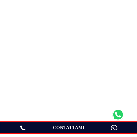
CONTATTAMI