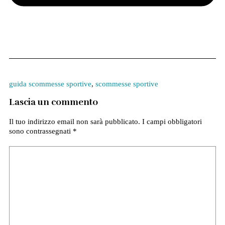
guida scommesse sportive
,
scommesse sportive
Lascia un commento
Il tuo indirizzo email non sarà pubblicato.
I campi obbligatori
sono contrassegnati
*