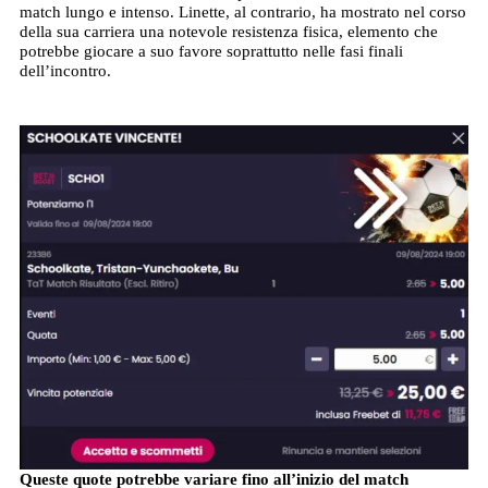
match lungo e intenso. Linette, al contrario, ha mostrato nel corso
della sua carriera una notevole resistenza fisica, elemento che
potrebbe giocare a suo favore soprattutto nelle fasi finali
dell’incontro.
Queste quote potrebbe variare fino all’inizio del match