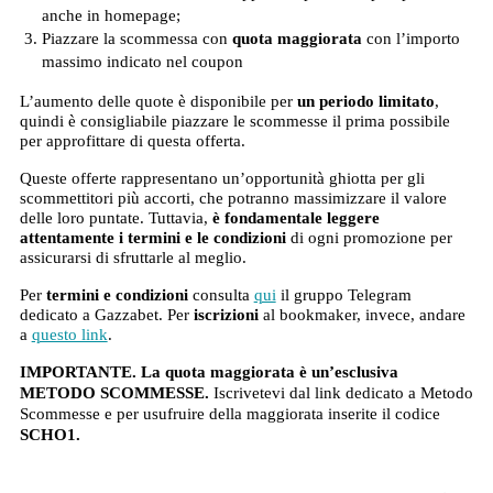
anche in homepage;
Piazzare la scommessa con
quota maggiorata
con l’importo
massimo indicato nel coupon
L’aumento delle quote è disponibile per
un periodo limitato
,
quindi è consigliabile piazzare le scommesse il prima possibile
per approfittare di questa offerta.
Queste offerte rappresentano un’opportunità ghiotta per gli
scommettitori più accorti, che potranno massimizzare il valore
delle loro puntate. Tuttavia,
è fondamentale leggere
attentamente i termini e le condizioni
di ogni promozione per
assicurarsi di sfruttarle al meglio.
Per
termini e condizioni
consulta
qui
il gruppo Telegram
dedicato a Gazzabet. Per
iscrizioni
al bookmaker, invece, andare
a
questo link
.
IMPORTANTE. La quota maggiorata è un’esclusiva
METODO SCOMMESSE.
Iscrivetevi dal link dedicato a Metodo
Scommesse e per usufruire della maggiorata inserite il codice
SCHO1.