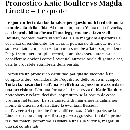
Pronostico Katie Boulter vs Magda
Linette – Le quote
Le quote offerte dai bookmaker per questo match riflettono la
complessità della sfida
. Al momento, non c’è una netta favorita,
con
le probabilità che oscillano leggermente a favore di
Boulter,
probabilmente in virtù della sua maggiore esperienza e
costanza di rendimento. Tuttavia, il potenziale di Linette non va
sottovalutato, e una sua vittoria non sarebbe affatto sorprendente.
Per gli scommettitori più accorti, potrebbe essere interessante
considerare opzioni come l’over nel numero totale di game o set,
data la probabile equilibrata della partita.
Formulare un pronostico definitivo per questo incontro è un
compito arduo, considerando l’equilibrio delle forze in campo.
Tuttavia, basandoci sull’analisi effettuata, possiamo azzardare
una previsione
. L’ottima forma e la freschezza di
Katie Boulter
potrebbero rivelarsi decisive, soprattutto se la partita dovesse
protrarsi nel tempo. La sua capacità di mantenere la calma nei
momenti cruciali e di sfruttare le eventuali flessioni
dell’avversaria potrebbe fare la differenza. D’altra parte, se la
Linette riuscirà a imporre il suo gioco aggressivo fin dalle prime
fasi del match, potremmo assistere a una sua vittoria, magari in
due set combattuti.