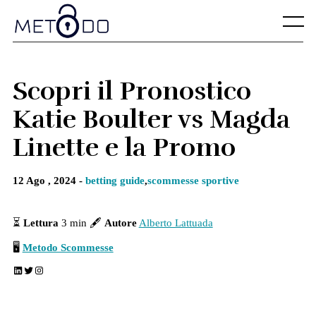
Skip
to
Menu
content
Scopri il Pronostico
Katie Boulter vs Magda
Linette e la Promo
12 Ago , 2024 -
betting guide
,
scommesse sportive
⏳
Lettura
3 min 🖋
Autore
Alberto Lattuada
🖥
Metodo Scommesse
LinkedIn
Twitter
Instagram