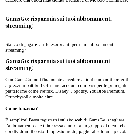
GamsGo: risparmia sui tuoi abbonamenti
streaming!
Stanco di pagare tariffe esorbitanti per i tuoi abbonamenti
streaming?
GamsGo: risparmia sui tuoi abbonamenti
streaming!
Con GamsGo puoi finalmente accedere ai tuoi contenuti preferiti
a prezzi imbattibili! Offriamo account condivisi per le principali
piattaforme come Netflix, Disney+, Spotify, YouTube Premium,
Crunchyroll e molte altre.
Come funziona?
È semplice! Basta registrarsi sul sito web di GamsGo, scegliere
l’abbonamento che ti interessa e unirti a un gruppo di utenti che
condividono il costo. In questo modo, pagherai solo una piccola