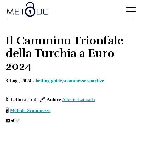
Skip
to
Menu
content
Il Cammino Trionfale
della Turchia a Euro
2024
3 Lug , 2024 -
betting guide
,
scommesse sportive
⏳
Lettura
4 min 🖋
Autore
Alberto Lattuada
🖥
Metodo Scommesse
LinkedIn
Twitter
Instagram