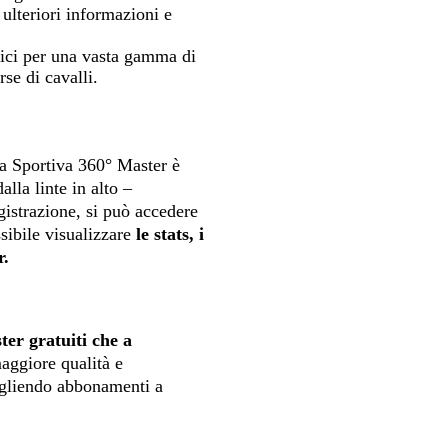
 ulteriori informazioni e
stici per una vasta gamma di
orse di cavalli.
ia Sportiva 360° Master è
alla linte in alto –
istrazione, si può accedere
sibile visualizzare
le stats, i
r.
ster gratuiti che a
aggiore qualità e
cegliendo abbonamenti a