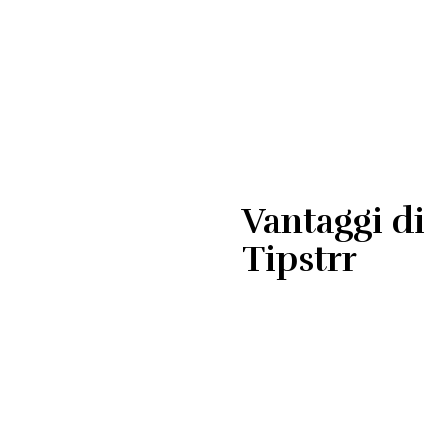
Vantaggi di
Tipstrr