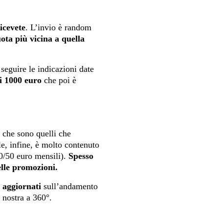
icevete
. L’invio è random
ota più vicina a quella
seguire le indicazioni date
i 1000 euro
che poi è
, che sono quelli che
le, infine, è molto contenuto
40/50 euro mensili).
Spesso
elle promozioni.
e
aggiornati
sull’andamento
 nostra a 360°.