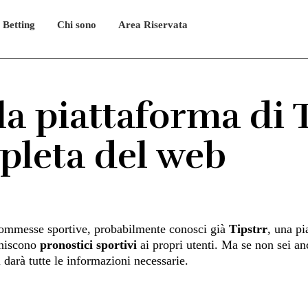
 Betting
Chi sono
Area Riservata
 la piattaforma di 
pleta del web
commesse sportive, probabilmente conosci già
Tipstrr
, una p
rniscono
pronostici sportivi
ai propri utenti. Ma se non sei an
 darà tutte le informazioni necessarie.