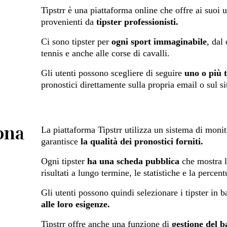
Tipstrr è una piattaforma online che offre ai suoi u
provenienti da
tipster professionisti.
Ci sono tipster per
ogni sport immaginabile
, dal 
tennis e anche alle corse di cavalli.
Gli utenti possono scegliere di seguire
uno o più t
pronostici direttamente sulla propria email o sul s
ona
La piattaforma Tipstrr utilizza un sistema di monit
garantisce
la qualità dei pronostici forniti.
Ogni tipster
ha una scheda pubblica
che mostra le
risultati a lungo termine, le statistiche e la percen
Gli utenti possono quindi selezionare i tipster in 
alle loro esigenze.
Tipstrr offre anche una funzione di
gestione del b