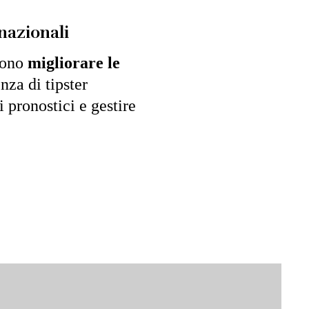
nazionali
liono
migliorare le
nza di tipster
i pronostici e gestire