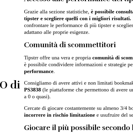
Grazie alla sezione statistiche,
è possibile consul
tipster e scegliere quelli con i migliori risultati.
confrontare le performance di più tipster e sceglie
adattano alle proprie esigenze.
Comunità di scommettitori
Tipstrr offre una vera e propria
comunità di scomm
è possibile condividere informazioni e strategie pe
performance
.
RO di
Consigliamo di avere attivi e non limitati bookm
PS3838
(le piattaforme che permettono di avere un
a 0 o quasi).
Cercate di giocare costantemente su almeno 3/4 
incorrere in rischio limitazione
e usufruire del s
Giocare il più possibile secondo 