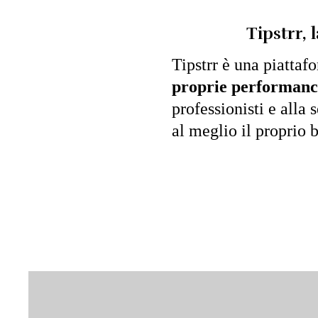
Tipstrr,
Tipstrr è una piattaf
proprie performanc
professionisti e alla 
al meglio il proprio 